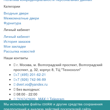
Категории
Входные двери
Межкомнатные двери
Фурнитура
Личный кабинет
Личный кабинет
История заказов
Мои закладки
Рассылка новостей
Наши контакты
г. Москва, м. Волгоградский проспект, Волгоградский
проспект, д. 32, корпус 8, ТЦ "Технохолл"
+7 (495) 201-62-21
+7 (926) 742-96-89
dveri.vo@yandex.ru
Без выходных:
08:00 - 22:00
MAX
Telegram
79267429689
Мы используем файлы cookie и другие средства сохранения
© Межкомнатные двери в интернет магазине Двериво
предпочтений и анализа действий посетителей сайта.