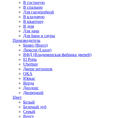
В гостиную
В спальню
Для гардеробной
В кладовую
В квартиру
В дом
Для дачи
Для бани и сауны
Производитель
Браво (Bravo)
Люксор (Luxor)
ВФД (Владимирская фабрика дверей)
El Porta
Uberture
Двери регионов
ОКА
Юркас
Верда
Диодорс
Дворецкий
Цвет
Белый
Беленый дуб
Серый
Венге