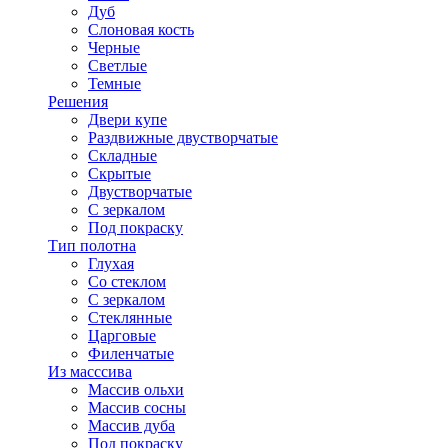
Дуб
Слоновая кость
Черные
Светлые
Темные
Решения
Двери купе
Раздвижные двустворчатые
Складные
Скрытые
Двустворчатые
С зеркалом
Под покраску
Тип полотна
Глухая
Со стеклом
С зеркалом
Стеклянные
Царговые
Филенчатые
Из масссива
Массив ольхи
Массив сосны
Массив дуба
Под покраску