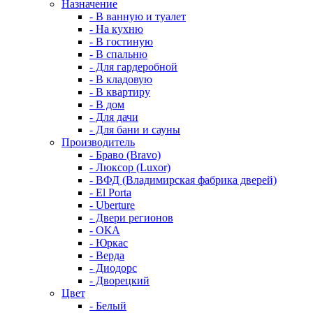
Назначение
- В ванную и туалет
- На кухню
- В гостиную
- В спальню
- Для гардеробной
- В кладовую
- В квартиру
- В дом
- Для дачи
- Для бани и сауны
Производитель
- Браво (Bravo)
- Люксор (Luxor)
- ВФД (Владимирская фабрика дверей)
- El Porta
- Uberture
- Двери регионов
- ОКА
- Юркас
- Верда
- Диодорс
- Дворецкий
Цвет
- Белый