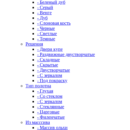
- Беленый дуб
- Серый
- Венге
- Дуб
- Слоновая кость
- Черные
- Светлые
- Темные
Решения
- Двери купе
- Раздвижные двустворчатые
- Складные
- Скрытые
- Двустворчатые
- С зеркалом
- Под покраску
Тип полотна
- Глухая
- Со стеклом
- С зеркалом
- Стеклянные
- Царговые
- Филенчатые
Из масссива
- Массив ольхи