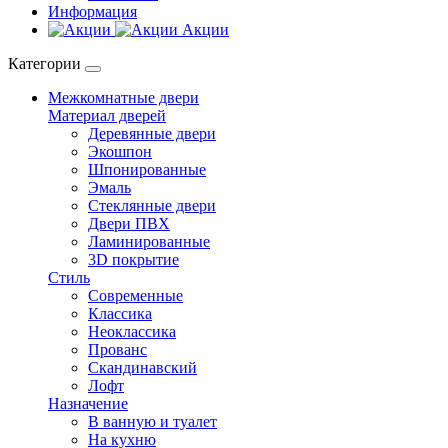
Информация
Акции
Категории
Межкомнатные двери
Материал дверей
Деревянные двери
Экошпон
Шпонированные
Эмаль
Стеклянные двери
Двери ПВХ
Ламинированные
3D покрытие
Стиль
Современные
Классика
Неоклассика
Прованс
Скандинавский
Лофт
Назначение
В ванную и туалет
На кухню