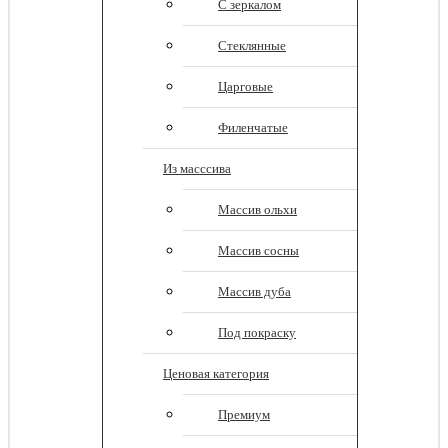
С зеркалом
Стеклянные
Царговые
Филенчатые
Из масссива
Массив ольхи
Массив сосны
Массив дуба
Под покраску
Ценовая категория
Премиум