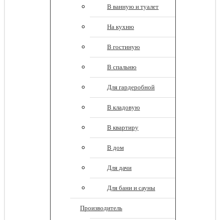
В ванную и туалет
На кухню
В гостиную
В спальню
Для гардеробной
В кладовую
В квартиру
В дом
Для дачи
Для бани и сауны
Производитель