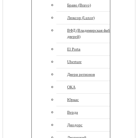
Браво (Bravo)
Люксор (Luxor)
ВФД (Владимирская фабрика
дверей)
El Porta
Uberture
Двери регионов
ОКА
Юркас
Верда
Диодорс
Дворецкий