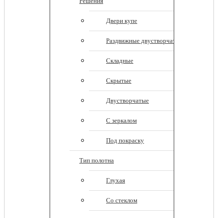
Решения
Двери купе
Раздвижные двустворчатые
Складные
Скрытые
Двустворчатые
С зеркалом
Под покраску
Тип полотна
Глухая
Со стеклом