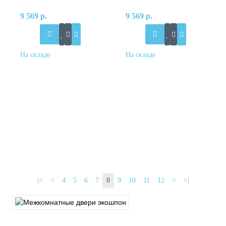
9 569 р.
9 569 р.
|<
<
4
5
6
7
8
9
10
11
12
>
>|