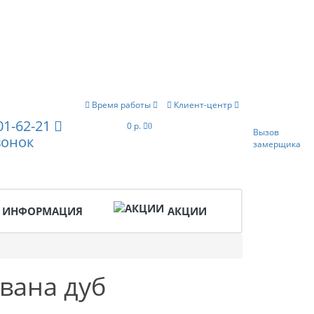
Время работы
Клиент-центр
201-62-21
0 р.
0
Вызов
вонок
замерщика
ИНФОРМАЦИЯ
АКЦИИ
вана дуб