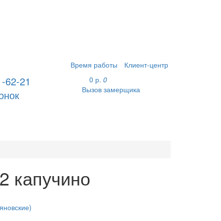
Время работы
Клиент-центр
1-62-21
0 р.
0
Вызов замерщика
онок
2 капучино
яновские)