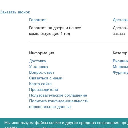
Заказать звонок
Гарантия
Доставк
Гарантия на двери и на все
Доставк
комплектующие 1 год
заказа
Информация
Категор
Доставка
Входны
Установка
Межком
Вопрос-ответ
Фурнит
Связаться с нами
Карта сайта
Производители
Пользовательское соглашение
Политика конфиденциальности
персональных данных
© Межкомнатные двери в интернет магазине Двери
Мы используем файлы cookie и другие средства сохранения пре
Вы смотрели
1
Избра