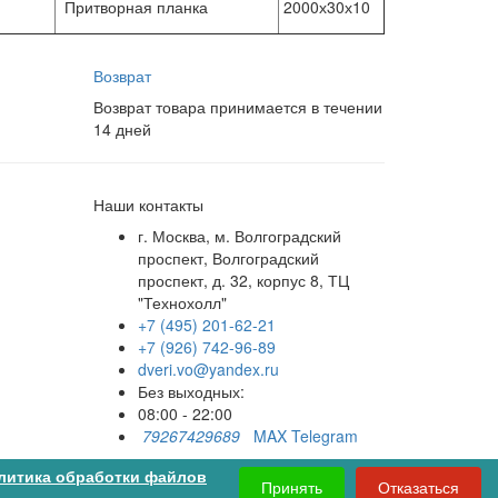
Притворная планка
2000х30х10
Возврат
Возврат товара принимается в течении
14 дней
Наши контакты
г. Москва, м. Волгоградский
проспект, Волгоградский
проспект, д. 32, корпус 8, ТЦ
"Технохолл"
+7 (495) 201-62-21
+7 (926) 742-96-89
dveri.vo@yandex.ru
Без выходных:
08:00 - 22:00
79267429689
MAX
Telegram
Принимаем к оплате:
литика обработки файлов
Принять
Отказаться
Корзина
0