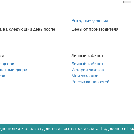
а
Выгодные условия
а на следующий день после
Цены от производителя
ии
Личный кабинет
е двери
Личный кабинет
натные двери
История заказов
ура
Мои закладки
Рассылка новостей
во
дпочтений и анализа действий посетителей сайта. Подробнее в
По
нные товары
0
Сравнение товаров
0