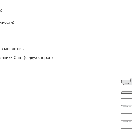
а;
жности;
на меняется.
ичники-5 шт (с двух сторон)