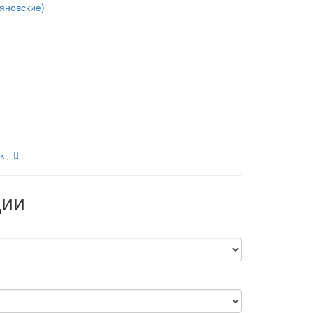
яновские)
к
ции