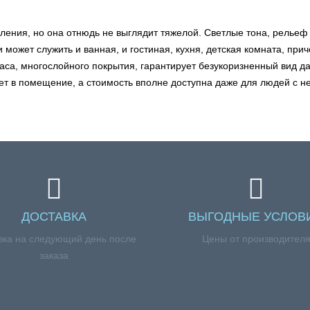
кления, но она отнюдь не выглядит тяжелой. Светлые тона, релье
и может служить и ванная, и гостиная, кухня, детская комната, пр
аса, многослойного покрытия, гарантирует безукоризненный вид д
ет в помещение, а стоимость вполне доступна даже для людей с н
ДОСТАВКА
ВЫГОДНЫЕ УСЛОВ
вка на следующий день после
Цены от производител
заказа