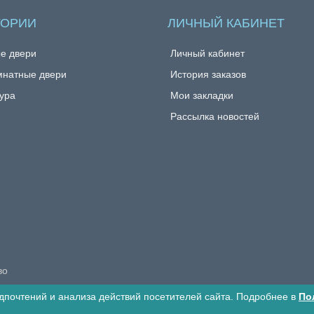
ГОРИИ
ЛИЧНЫЙ КАБИНЕТ
е двери
Личный кабинет
натные двери
История заказов
ура
Мои закладки
Рассылка новостей
во
дпочтений и анализа действий посетителей сайта. Подробнее в
По
Избранные товары
Сравнение товаров
0