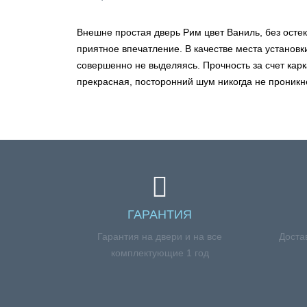
Внешне простая дверь Рим цвет Ваниль, без осте
приятное впечатление. В качестве места установк
совершенно не выделяясь. Прочность за счет карк
прекрасная, посторонний шум никогда не проникн
ГАРАНТИЯ
Гарантия на двери и на все
Доста
комплектующие 1 год