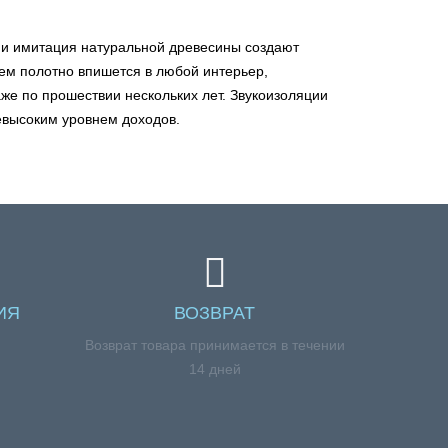
ф и имитация натуральной древесины создают
ичем полотно впишется в любой интерьер,
аже по прошествии нескольких лет. Звукоизоляции
евысоким уровнем доходов.
ИЯ
ВОЗВРАТ
я
Возврат товара принимается в течении
14 дней