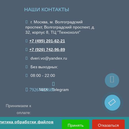
НАШИ КОНТАКТЫ
г. Москва, м. Волгоградский
проспект, Волгоградский проспект, д.
32, корпус 8, ТЦ "Технохолл"
+7 (495) 201-62-21
+7 (926) 742-96-89
dveri.vo@yandex.ru
Без выходных:
08:00 - 22:00
79267429689
MAX
Telegram
Принимаем к
оплате:
литика обработки файлов
Принять
Отказаться
Корзина
0
0