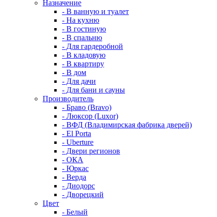
Назначение
- В ванную и туалет
- На кухню
- В гостиную
- В спальню
- Для гардеробной
- В кладовую
- В квартиру
- В дом
- Для дачи
- Для бани и сауны
Производитель
- Браво (Bravo)
- Люксор (Luxor)
- ВФД (Владимирская фабрика дверей)
- El Porta
- Uberture
- Двери регионов
- ОКА
- Юркас
- Верда
- Диодорс
- Дворецкий
Цвет
- Белый