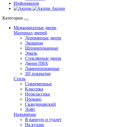
Информация
Акции
Категории
Межкомнатные двери
Материал дверей
Деревянные двери
Экошпон
Шпонированные
Эмаль
Стеклянные двери
Двери ПВХ
Ламинированные
3D покрытие
Стиль
Современные
Классика
Неоклассика
Прованс
Скандинавский
Лофт
Назначение
В ванную и туалет
На кухню