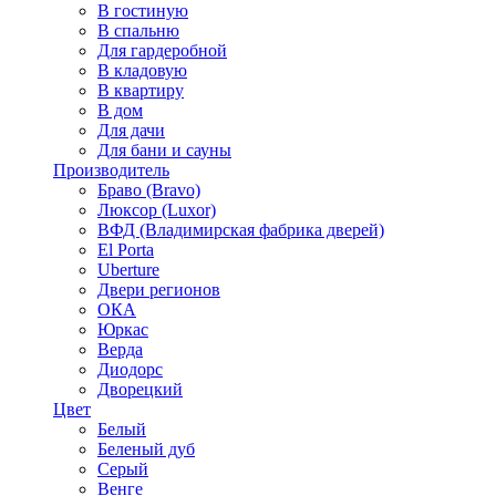
В гостиную
В спальню
Для гардеробной
В кладовую
В квартиру
В дом
Для дачи
Для бани и сауны
Производитель
Браво (Bravo)
Люксор (Luxor)
ВФД (Владимирская фабрика дверей)
El Porta
Uberture
Двери регионов
ОКА
Юркас
Верда
Диодорс
Дворецкий
Цвет
Белый
Беленый дуб
Серый
Венге