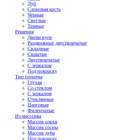
Дуб
Слоновая кость
Черные
Светлые
Темные
Решения
Двери купе
Раздвижные двустворчатые
Складные
Скрытые
Двустворчатые
С зеркалом
Под покраску
Тип полотна
Глухая
Со стеклом
С зеркалом
Стеклянные
Царговые
Филенчатые
Из масссива
Массив ольхи
Массив сосны
Массив дуба
Под покраску