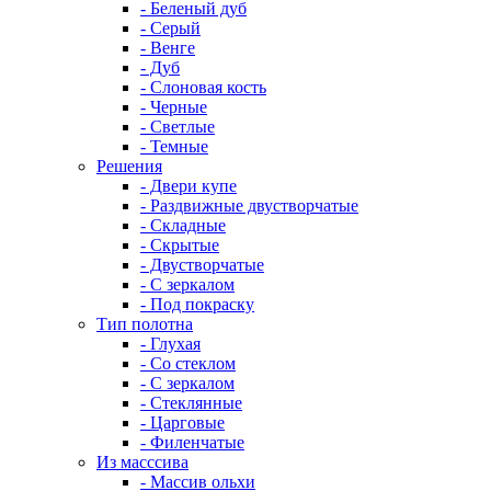
- Беленый дуб
- Серый
- Венге
- Дуб
- Слоновая кость
- Черные
- Светлые
- Темные
Решения
- Двери купе
- Раздвижные двустворчатые
- Складные
- Скрытые
- Двустворчатые
- С зеркалом
- Под покраску
Тип полотна
- Глухая
- Со стеклом
- С зеркалом
- Стеклянные
- Царговые
- Филенчатые
Из масссива
- Массив ольхи