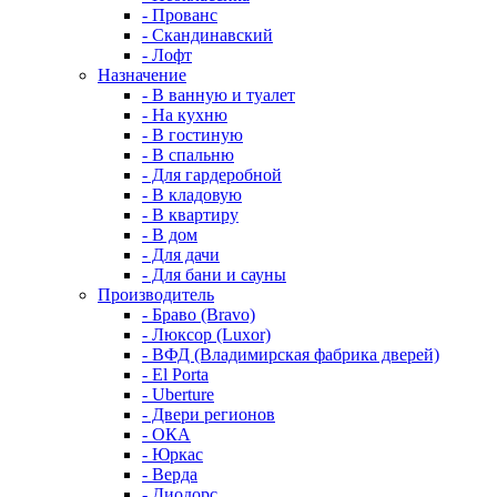
- Прованс
- Скандинавский
- Лофт
Назначение
- В ванную и туалет
- На кухню
- В гостиную
- В спальню
- Для гардеробной
- В кладовую
- В квартиру
- В дом
- Для дачи
- Для бани и сауны
Производитель
- Браво (Bravo)
- Люксор (Luxor)
- ВФД (Владимирская фабрика дверей)
- El Porta
- Uberture
- Двери регионов
- ОКА
- Юркас
- Верда
- Диодорс