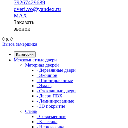
79267429689
dveri.vo@yandex.ru
MAX
Заказать
звонок
0 р.
0
Вызов замерщика
Категории
Межкомнатные двери
Материал дверей
- Деревянные двери
- Экошпон
- Шпонированные
- Эмаль
- Стеклянные двери
- Двери ПВХ
- Ламинированные
- 3D покрытие
Стиль
- Современные
- Классика
- Неоклассика