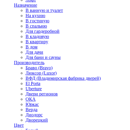
Назначение
В ванную и туалет
На кухню
В гостиную
В спальню
Для гардеробной
В кладовую
В квартиру
В дом
Для дачи
Для бани и сауны
Производитель
Браво (Bravo)
Люксор (Luxor)
ВФД (Владимирская фабрика дверей)
El Porta
Uberture
Двери регионов
ОКА
Юркас
Верда
Диодорс
Дворецкий
Цвет