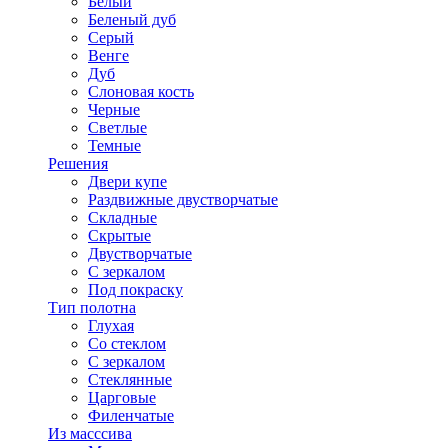
Белый
Беленый дуб
Серый
Венге
Дуб
Слоновая кость
Черные
Светлые
Темные
Решения
Двери купе
Раздвижные двустворчатые
Складные
Скрытые
Двустворчатые
С зеркалом
Под покраску
Тип полотна
Глухая
Со стеклом
С зеркалом
Стеклянные
Царговые
Филенчатые
Из масссива