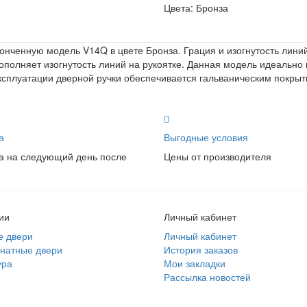
Цвета:
Бронза
онченную модель V14Q в цвете Бронза. Грация и изогнутость линий
ополняет изогнутость линий на рукоятке. Данная модель идеально
ксплуатации дверной ручки обеспечивается гальваническим покрыти
а
Выгодные условия
а на следующий день после
Цены от производителя
ии
Личный кабинет
е двери
Личный кабинет
натные двери
История заказов
ура
Мои закладки
Рассылка новостей