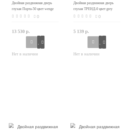
Двойная раздвижная дверь
Двойная раздвижная дверь
глухая Порта-50 цвет wenge
глухая ТРЕНД-0 цвет grey
crosscut
veralinga
0
0
13 530 р.
5 139 р.