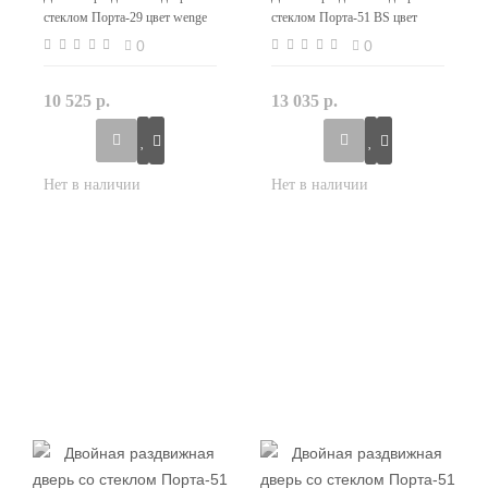
стеклом Порта-29 цвет wenge
стеклом Порта-51 BS цвет
veralinga
wenge crosscut
0
0
10 525 р.
13 035 р.