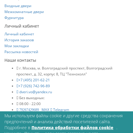
Входные двери
Межкомнатные двери
Фурнитура
Личный кабинет
Личный кабинет
История заказов
Мои закладки
Рассылка новостей
Наши контакты
г. Москва, м. Волгоградский проспект, Волгоградский
проспект, д. 32, корпус 8, ТЦ "Технохолл"
+7 (495) 201-62-21
+7 (926) 742-96-89
dveri.vo@yandex.ru
Без выходных:
08:00 - 22:00
MAX
Telegram
79267429689
Мы используем файлы cookie и другие средства сохранения
© Межкомнатные двери в интернет магазине Двериво
предпочтений и анализа действий посетителей сайта.
Принимаем к оплате:
Подробнее в
Политика обработки файлов cookie
.