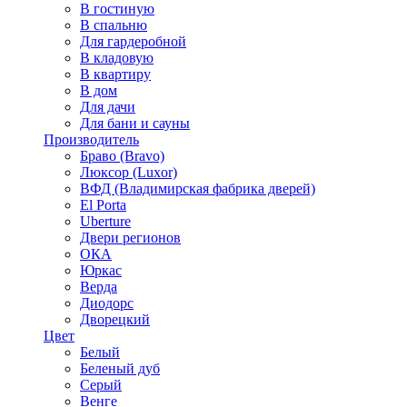
В гостиную
В спальню
Для гардеробной
В кладовую
В квартиру
В дом
Для дачи
Для бани и сауны
Производитель
Браво (Bravo)
Люксор (Luxor)
ВФД (Владимирская фабрика дверей)
El Porta
Uberture
Двери регионов
ОКА
Юркас
Верда
Диодорс
Дворецкий
Цвет
Белый
Беленый дуб
Серый
Венге