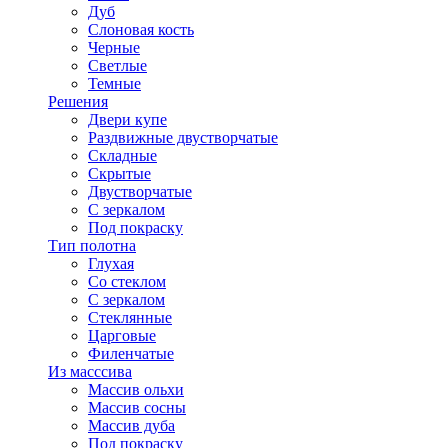
Дуб
Слоновая кость
Черные
Светлые
Темные
Решения
Двери купе
Раздвижные двустворчатые
Складные
Скрытые
Двустворчатые
С зеркалом
Под покраску
Тип полотна
Глухая
Со стеклом
С зеркалом
Стеклянные
Царговые
Филенчатые
Из масссива
Массив ольхи
Массив сосны
Массив дуба
Под покраску