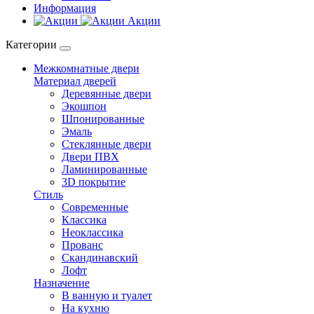
Информация
Акции
Категории
Межкомнатные двери
Материал дверей
Деревянные двери
Экошпон
Шпонированные
Эмаль
Стеклянные двери
Двери ПВХ
Ламинированные
3D покрытие
Стиль
Современные
Классика
Неоклассика
Прованс
Скандинавский
Лофт
Назначение
В ванную и туалет
На кухню