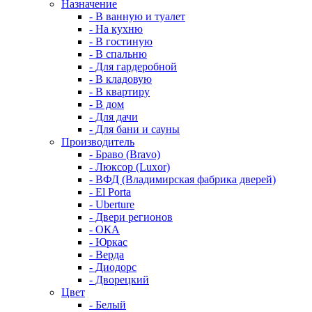
Назначение
- В ванную и туалет
- На кухню
- В гостиную
- В спальню
- Для гардеробной
- В кладовую
- В квартиру
- В дом
- Для дачи
- Для бани и сауны
Производитель
- Браво (Bravo)
- Люксор (Luxor)
- ВФД (Владимирская фабрика дверей)
- El Porta
- Uberture
- Двери регионов
- ОКА
- Юркас
- Верда
- Диодорс
- Дворецкий
Цвет
- Белый