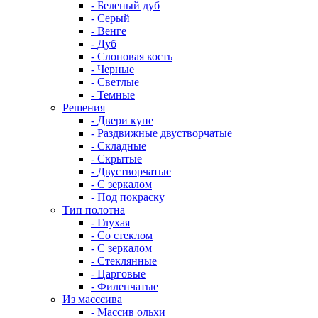
- Беленый дуб
- Серый
- Венге
- Дуб
- Слоновая кость
- Черные
- Светлые
- Темные
Решения
- Двери купе
- Раздвижные двустворчатые
- Складные
- Скрытые
- Двустворчатые
- С зеркалом
- Под покраску
Тип полотна
- Глухая
- Со стеклом
- С зеркалом
- Стеклянные
- Царговые
- Филенчатые
Из масссива
- Массив ольхи