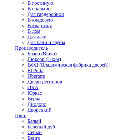
В гостиную
В спальню
Для гардеробной
В кладовую
В квартиру
В дом
Для дачи
Для бани и сауны
Производитель
Браво (Bravo)
Люксор (Luxor)
ВФД (Владимирская фабрика дверей)
El Porta
Uberture
Двери регионов
ОКА
Юркас
Верда
Диодорс
Дворецкий
Цвет
Белый
Беленый дуб
Серый
Венге