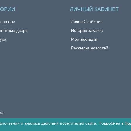
ГОРИИ
ЛИЧНЫЙ КАБИНЕТ
е двери
Личный кабинет
натные двери
История заказов
ура
Мои закладки
Рассылка новостей
во
дпочтений и анализа действий посетителей сайта. Подробнее в
По
Избранные товары
Сравнение товаров
0