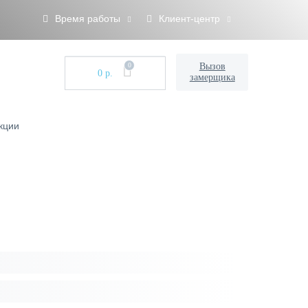
Время работы
Клиент-центр
0
Вызов
0 р.
замерщика
кции