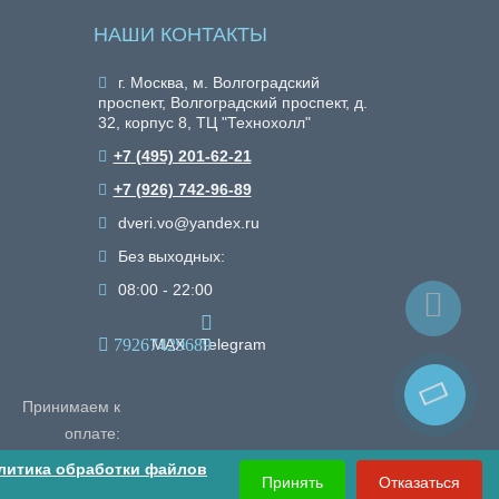
НАШИ КОНТАКТЫ
г. Москва, м. Волгоградский
проспект, Волгоградский проспект, д.
32, корпус 8, ТЦ "Технохолл"
+7 (495) 201-62-21
+7 (926) 742-96-89
dveri.vo@yandex.ru
Без выходных:
08:00 - 22:00
79267429689
MAX
Telegram
Принимаем к
оплате:
литика обработки файлов
Принять
Отказаться
Корзина
0
0