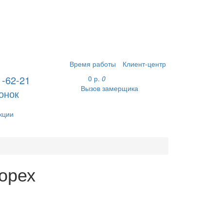
Время работы
Клиент-центр
1-62-21
0 р.
0
Вызов замерщика
онок
кции
орех