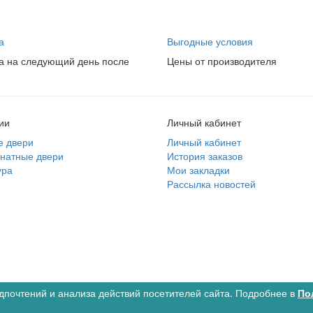
а
Выгодные условия
а на следующий день после
Цены от производителя
ии
Личный кабинет
е двери
Личный кабинет
натные двери
История заказов
ура
Мои закладки
Рассылка новостей
во
дпочтений и анализа действий посетителей сайта. Подробнее в
По
нные товары
0
Сравнение товаров
0