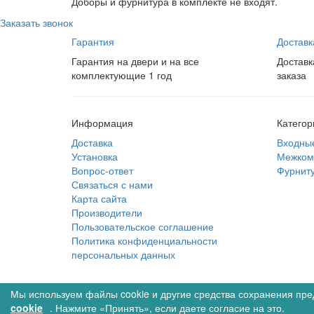
Доборы и фурнитура в комплекте не входят.
Заказать звонок
Гарантия
Доставк
Гарантия на двери и на все
Доставк
комплектующие 1 год
заказа
Информация
Категор
Доставка
Входны
Установка
Межком
Вопрос-ответ
Фурнит
Связаться с нами
Карта сайта
Производители
Пользовательское соглашение
Политика конфиденциальности
персональных данных
© Межкомнатные двери в интернет магазине Двери
Мы используем файлы cookie и другие средства сохранения пре
Вы смотрели
1
Избра
cookie
. Нажмите «Принять», если даете согласие на это.