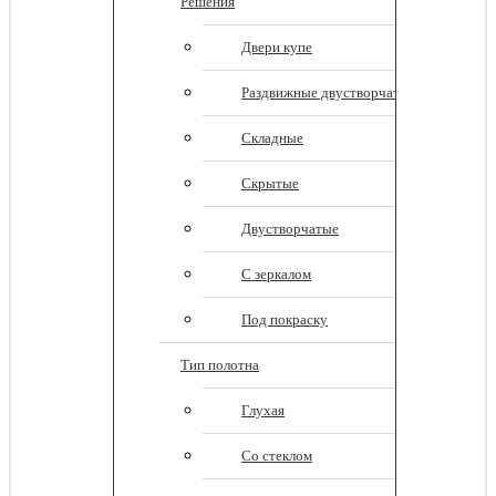
Решения
Двери купе
Раздвижные двустворчатые
Складные
Скрытые
Двустворчатые
С зеркалом
Под покраску
Тип полотна
Глухая
Со стеклом