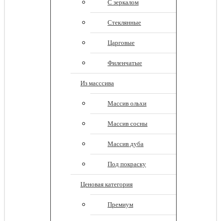
С зеркалом
Стеклянные
Царговые
Филенчатые
Из масссива
Массив ольхи
Массив сосны
Массив дуба
Под покраску
Ценовая категория
Премиум