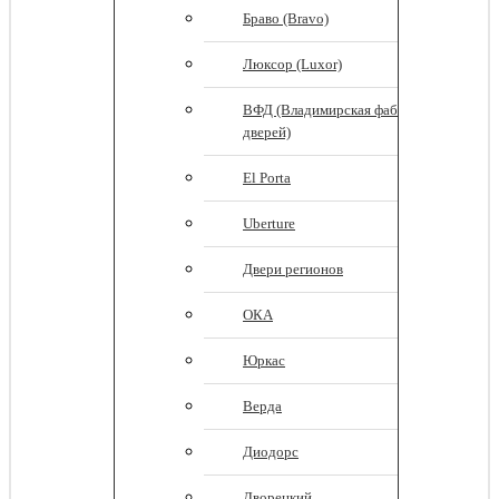
Браво (Bravo)
Люксор (Luxor)
ВФД (Владимирская фабрика
дверей)
El Porta
Uberture
Двери регионов
ОКА
Юркас
Верда
Диодорс
Дворецкий