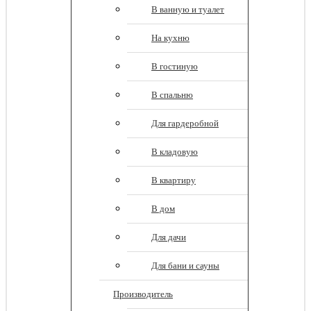
В ванную и туалет
На кухню
В гостиную
В спальню
Для гардеробной
В кладовую
В квартиру
В дом
Для дачи
Для бани и сауны
Производитель