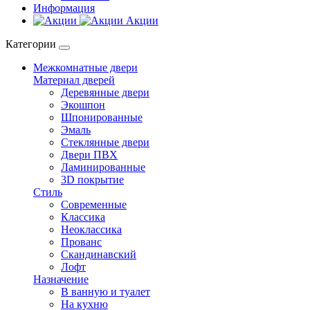
Информация
Акции
Категории
Межкомнатные двери
Материал дверей
Деревянные двери
Экошпон
Шпонированные
Эмаль
Стеклянные двери
Двери ПВХ
Ламинированные
3D покрытие
Стиль
Современные
Классика
Неоклассика
Прованс
Скандинавский
Лофт
Назначение
В ванную и туалет
На кухню