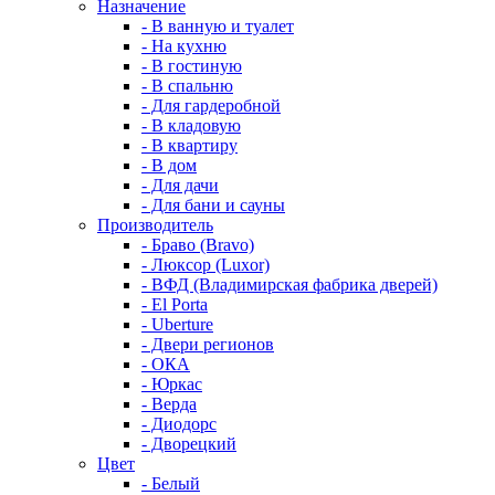
Назначение
- В ванную и туалет
- На кухню
- В гостиную
- В спальню
- Для гардеробной
- В кладовую
- В квартиру
- В дом
- Для дачи
- Для бани и сауны
Производитель
- Браво (Bravo)
- Люксор (Luxor)
- ВФД (Владимирская фабрика дверей)
- El Porta
- Uberture
- Двери регионов
- ОКА
- Юркас
- Верда
- Диодорс
- Дворецкий
Цвет
- Белый