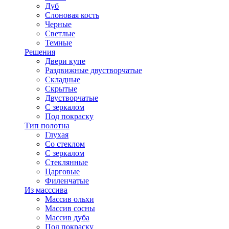
Дуб
Слоновая кость
Черные
Светлые
Темные
Решения
Двери купе
Раздвижные двустворчатые
Складные
Скрытые
Двустворчатые
С зеркалом
Под покраску
Тип полотна
Глухая
Со стеклом
С зеркалом
Стеклянные
Царговые
Филенчатые
Из масссива
Массив ольхи
Массив сосны
Массив дуба
Под покраску