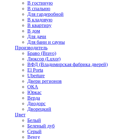
В гостиную
В спальню
Для гардеробной
В кладовую
В квартиру
В дом
Для дачи
Для бани и сауны
Производитель
Браво (Bravo)
Люксор (Luxor)
ВФД (Владимирская фабрика дверей)
El Porta
Uberture
Двери регионов
ОКА
Юркас
Верда
Диодорс
Дворецкий
Цвет
Белый
Беленый дуб
Серый
Венге