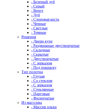
- Беленый дуб
- Серый
- Венге
- Дуб
- Слоновая кость
- Черные
- Светлые
- Темные
Решения
- Двери купе
- Раздвижные двустворчатые
- Складные
- Скрытые
- Двустворчатые
- С зеркалом
- Под покраску
Тип полотна
- Глухая
- Со стеклом
- С зеркалом
- Стеклянные
- Царговые
- Филенчатые
Из масссива
- Массив ольхи