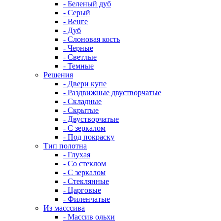
- Беленый дуб
- Серый
- Венге
- Дуб
- Слоновая кость
- Черные
- Светлые
- Темные
Решения
- Двери купе
- Раздвижные двустворчатые
- Складные
- Скрытые
- Двустворчатые
- С зеркалом
- Под покраску
Тип полотна
- Глухая
- Со стеклом
- С зеркалом
- Стеклянные
- Царговые
- Филенчатые
Из масссива
- Массив ольхи