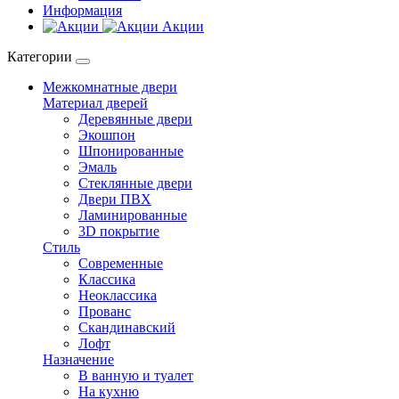
Информация
Акции
Категории
Межкомнатные двери
Материал дверей
Деревянные двери
Экошпон
Шпонированные
Эмаль
Стеклянные двери
Двери ПВХ
Ламинированные
3D покрытие
Стиль
Современные
Классика
Неоклассика
Прованс
Скандинавский
Лофт
Назначение
В ванную и туалет
На кухню