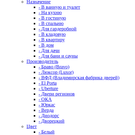
Назначение
- В ванную и туалет
- На кухню
- В гостиную
- В спальню
- Для гардеробной
- В кладовую
- В квартиру
- В дом
- Для дачи
- Для бани и сауны
Производитель
- Браво (Bravo)
- Люксор (Luxor)
- ВФД (Владимирская фабрика дверей)
- El Porta
- Uberture
- Двери регионов
- ОКА
- Юркас
- Верда
- Диодорс
- Дворецкий
Цвет
- Белый