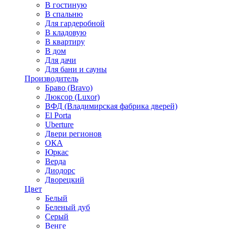
В гостиную
В спальню
Для гардеробной
В кладовую
В квартиру
В дом
Для дачи
Для бани и сауны
Производитель
Браво (Bravo)
Люксор (Luxor)
ВФД (Владимирская фабрика дверей)
El Porta
Uberture
Двери регионов
ОКА
Юркас
Верда
Диодорс
Дворецкий
Цвет
Белый
Беленый дуб
Серый
Венге