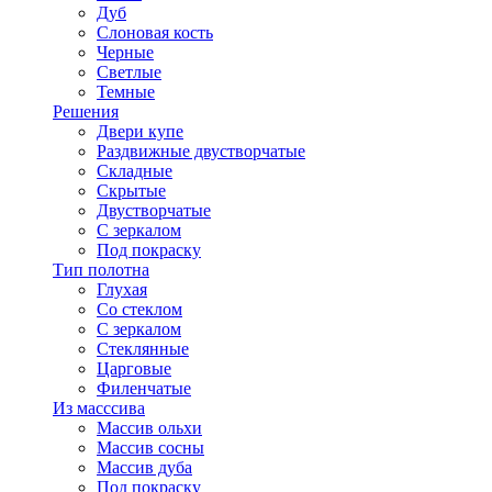
Дуб
Слоновая кость
Черные
Светлые
Темные
Решения
Двери купе
Раздвижные двустворчатые
Складные
Скрытые
Двустворчатые
С зеркалом
Под покраску
Тип полотна
Глухая
Со стеклом
С зеркалом
Стеклянные
Царговые
Филенчатые
Из масссива
Массив ольхи
Массив сосны
Массив дуба
Под покраску