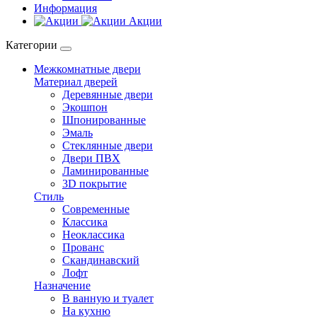
Информация
Акции
Категории
Межкомнатные двери
Материал дверей
Деревянные двери
Экошпон
Шпонированные
Эмаль
Стеклянные двери
Двери ПВХ
Ламинированные
3D покрытие
Стиль
Современные
Классика
Неоклассика
Прованс
Скандинавский
Лофт
Назначение
В ванную и туалет
На кухню