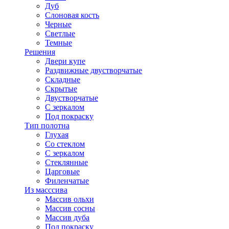
Дуб
Слоновая кость
Черные
Светлые
Темные
Решения
Двери купе
Раздвижные двустворчатые
Складные
Скрытые
Двустворчатые
С зеркалом
Под покраску
Тип полотна
Глухая
Со стеклом
С зеркалом
Стеклянные
Царговые
Филенчатые
Из масссива
Массив ольхи
Массив сосны
Массив дуба
Под покраску