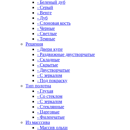
- Беленый дуб
- Серый
- Венге
- Дуб
- Слоновая кость
- Черные
- Светлые
- Темные
Решения
- Двери купе
- Раздвижные двустворчатые
- Складные
- Скрытые
- Двустворчатые
- С зеркалом
- Под покраску
Тип полотна
- Глухая
- Со стеклом
- С зеркалом
- Стеклянные
- Царговые
- Филенчатые
Из масссива
- Массив ольхи