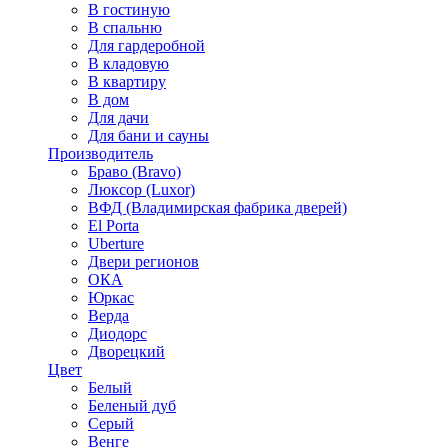
В гостиную
В спальню
Для гардеробной
В кладовую
В квартиру
В дом
Для дачи
Для бани и сауны
Производитель
Браво (Bravo)
Люксор (Luxor)
ВФД (Владимирская фабрика дверей)
El Porta
Uberture
Двери регионов
ОКА
Юркас
Верда
Диодорс
Дворецкий
Цвет
Белый
Беленый дуб
Серый
Венге