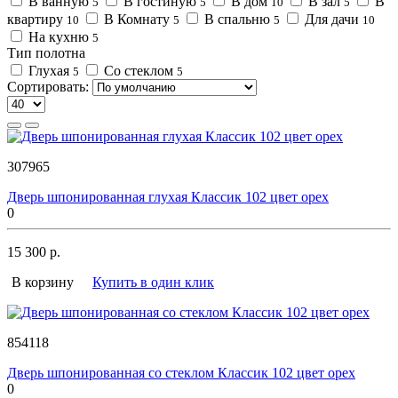
В ванную
В гостиную
В дом
В зал
В
5
5
10
5
квартиру
В Комнату
В спальню
Для дачи
10
5
5
10
На кухню
5
Тип полотна
Глухая
Со стеклом
5
5
Сортировать:
307965
Дверь шпонированная глухая Классик 102 цвет орех
0
15 300 р.
В корзину
Купить в один клик
854118
Дверь шпонированная со стеклом Классик 102 цвет орех
0