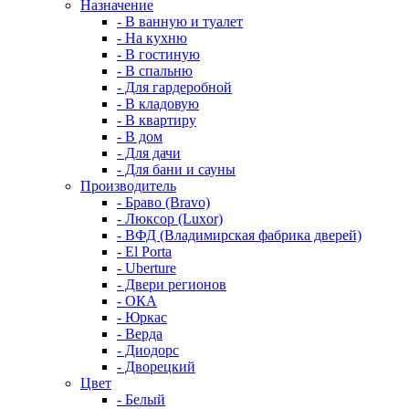
Назначение
- В ванную и туалет
- На кухню
- В гостиную
- В спальню
- Для гардеробной
- В кладовую
- В квартиру
- В дом
- Для дачи
- Для бани и сауны
Производитель
- Браво (Bravo)
- Люксор (Luxor)
- ВФД (Владимирская фабрика дверей)
- El Porta
- Uberture
- Двери регионов
- ОКА
- Юркас
- Верда
- Диодорс
- Дворецкий
Цвет
- Белый