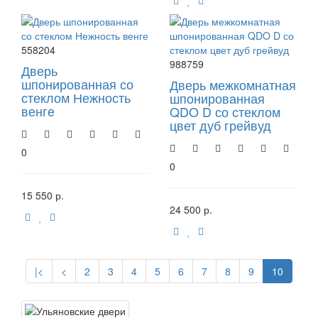
558204
988759
Дверь
шпонированная со
Дверь межкомнатная
стеклом Нежность
шпонированная
венге
QDO D со стеклом
цвет дуб грейвуд
0
0
15 550 р.
24 500 р.
|<
<
2
3
4
5
6
7
8
9
10