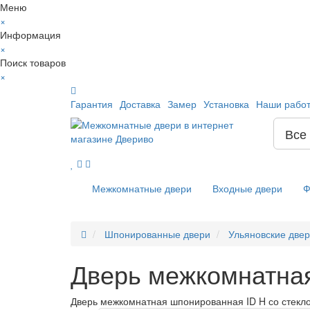
Меню
×
Информация
×
Поиск товаров
×
Гарантия
Доставка
Замер
Установка
Наши рабо
Все
Межкомнатные двери
Входные двери
Ф
Шпонированные двери
Ульяновские две
Дверь межкомнатная
Дверь межкомнатная шпонированная ID H со стекло