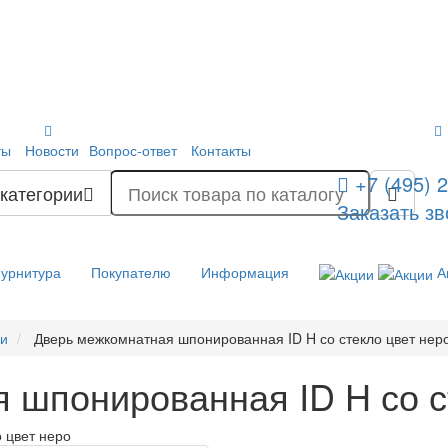
ты
Новости
Вопрос-ответ
Контакты
+7 (495) 
 категории
Заказать зв
урнитура
Покупателю
Информация
А
ри
Дверь межкомнатная шпонированная ID H со стекло цвет нер
 шпонированная ID H со с
 цвет неро