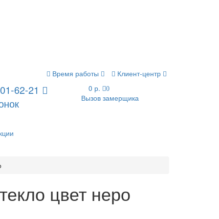
Время работы
Клиент-центр
201-62-21
0 р.
0
Вызов замерщика
онок
кции
о
текло цвет неро