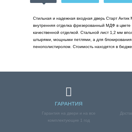
Стильная и надежная входная дверь Старт Антик 
внутренняя отделка фрезерованный МДФ в цвете Б
качественной отделкой. Стальной лист 1,2 мм вп
штырями, мощными петлями, а для блокирования с
пенополистиролом. Стоимость находятся в бюдже
ГАРАНТИЯ
Гарантия на двери и на все
Доста
комплектующие 1 год