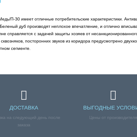
Медь/П-30 имеет отличные потребительские характеристики. Анти
еленый дуб производят неплохое впечатление, и отлично вписыва
олне справляется с задачей защиты хозяев от несанкционированно
квозняков, посторонних звуков из коридора предусмотрено двухк
тном сегменте.
ДОСТАВКА
ВЫГОДНЫЕ УСЛОВ
вка на следующий день после
Цены от производител
заказа