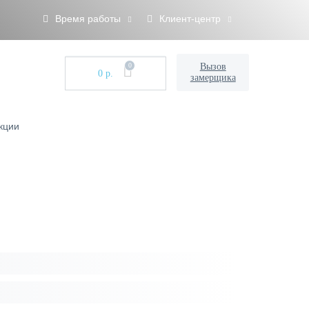
Время работы
Клиент-центр
0
Вызов
0 р.
замерщика
кции