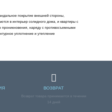
вандальное покрытие внешней стороны,
ются в интерьер солидного дома, и квартиры с
го проникновения, наряду с противосъемными
онтурное уплотнение и утепление
ИЯ
ВОЗВРАТ
я
Возврат товара принимается в течении
14 дней