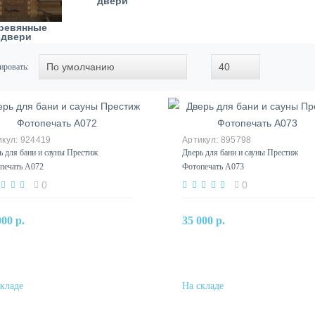
двери
ревянные
двери
ировать:
924419
895798
ь для бани и сауны Престиж
Дверь для бани и сауны Престиж
печать А072
Фотопечать А073
0
0
В корзину
В корзину
000 р.
35 000 р.
Купить в один клик
Купить в один клик