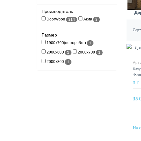
Производитель
Де
DoorWood
Акма
314
3
Сорт
Размер
1900х700(по коробке)
1
2000x600
2000x700
1
1
2000x800
1
Двер
Фото
35 