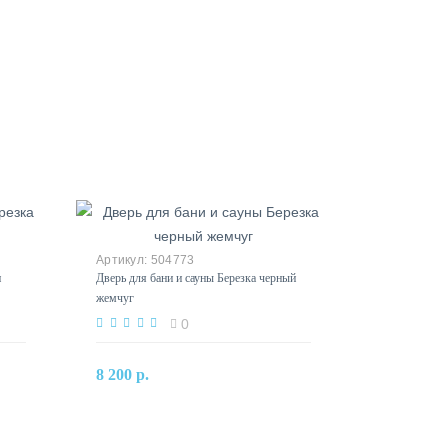
504773
н
Дверь для бани и сауны Березка черный
жемчуг
0
В корзину
8 200 р.
Купить в один клик