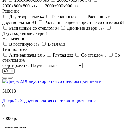
2000х600х600
2000х700х700
26
586
573
2000х800х800
2000х900х900
586
586
Решение
Двустворчатые
Распашные
Распашные
64
85
двустворчатые
Распашные двустворчатые со стеклом
64
64
Распашные со стеклом
Двойные двери
64
537
Двустворчатые двери
1
Назначение
В гостиную
В зал
613
613
Тип полотна
Антивандальная
Глухая
Со стеклом
Со
5
232
5
стеклом
376
Сортировать:
316013
Дверь 22Х двустворчатая со стеклом цвет венге
0
7 800 р.