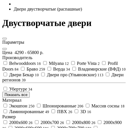
Двери двустворчатые (распашные)
Двустворчатые двери
Параметры
Цена
4290
-
65800
р.
Производитель
Belwooddoors
Milyana
Porte Vista
Profil
16
12
2
Doors
Браво
Верда
Владимирские (ВФД)
84
259
34
10
Двери Бекар
Двери про (Ульяновские)
Двери
10
113
регионов
39
Убертуре
34
Показать все
Материал
Экошпон
Шпонированные
Массив сосны
250
206
18
Ламинированные
ПВХ
3D
49
26
16
Размер
2000x600
2000x700
2000x800
2000x900
26
26
26