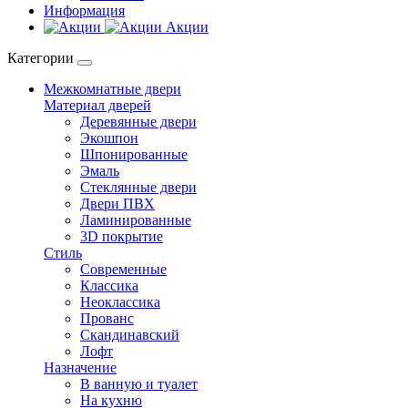
Информация
Акции
Категории
Межкомнатные двери
Материал дверей
Деревянные двери
Экошпон
Шпонированные
Эмаль
Стеклянные двери
Двери ПВХ
Ламинированные
3D покрытие
Стиль
Современные
Классика
Неоклассика
Прованс
Скандинавский
Лофт
Назначение
В ванную и туалет
На кухню