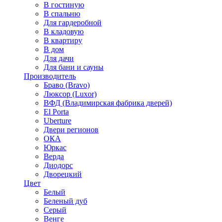
В гостиную
В спальню
Для гардеробной
В кладовую
В квартиру
В дом
Для дачи
Для бани и сауны
Производитель
Браво (Bravo)
Люксор (Luxor)
ВФД (Владимирская фабрика дверей)
El Porta
Uberture
Двери регионов
ОКА
Юркас
Верда
Диодорс
Дворецкий
Цвет
Белый
Беленый дуб
Серый
Венге