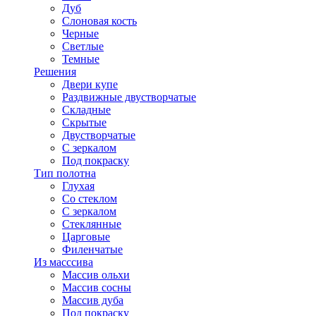
Дуб
Слоновая кость
Черные
Светлые
Темные
Решения
Двери купе
Раздвижные двустворчатые
Складные
Скрытые
Двустворчатые
С зеркалом
Под покраску
Тип полотна
Глухая
Со стеклом
С зеркалом
Стеклянные
Царговые
Филенчатые
Из масссива
Массив ольхи
Массив сосны
Массив дуба
Под покраску