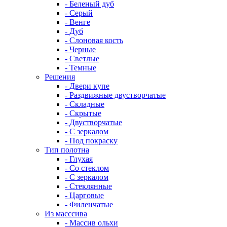
- Беленый дуб
- Серый
- Венге
- Дуб
- Слоновая кость
- Черные
- Светлые
- Темные
Решения
- Двери купе
- Раздвижные двустворчатые
- Складные
- Скрытые
- Двустворчатые
- С зеркалом
- Под покраску
Тип полотна
- Глухая
- Со стеклом
- С зеркалом
- Стеклянные
- Царговые
- Филенчатые
Из масссива
- Массив ольхи