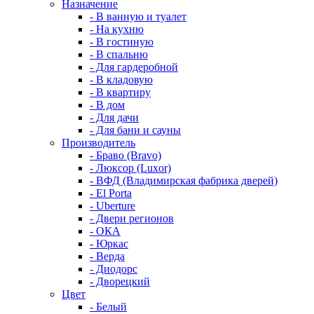
Назначение
- В ванную и туалет
- На кухню
- В гостиную
- В спальню
- Для гардеробной
- В кладовую
- В квартиру
- В дом
- Для дачи
- Для бани и сауны
Производитель
- Браво (Bravo)
- Люксор (Luxor)
- ВФД (Владимирская фабрика дверей)
- El Porta
- Uberture
- Двери регионов
- ОКА
- Юркас
- Верда
- Диодорс
- Дворецкий
Цвет
- Белый