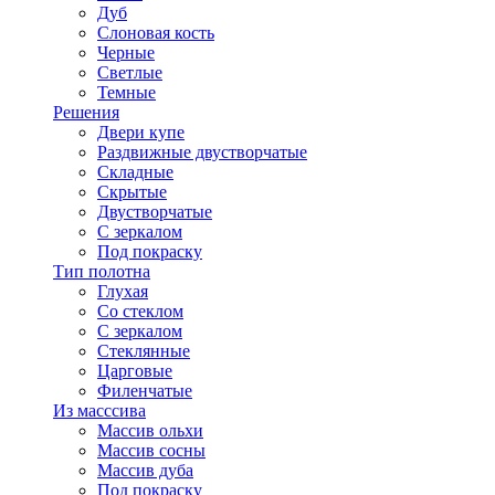
Дуб
Слоновая кость
Черные
Светлые
Темные
Решения
Двери купе
Раздвижные двустворчатые
Складные
Скрытые
Двустворчатые
С зеркалом
Под покраску
Тип полотна
Глухая
Со стеклом
С зеркалом
Стеклянные
Царговые
Филенчатые
Из масссива
Массив ольхи
Массив сосны
Массив дуба
Под покраску