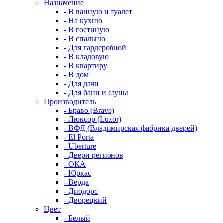
Назначение
- В ванную и туалет
- На кухню
- В гостиную
- В спальню
- Для гардеробной
- В кладовую
- В квартиру
- В дом
- Для дачи
- Для бани и сауны
Производитель
- Браво (Bravo)
- Люксор (Luxor)
- ВФД (Владимирская фабрика дверей)
- El Porta
- Uberture
- Двери регионов
- ОКА
- Юркас
- Верда
- Диодорс
- Дворецкий
Цвет
- Белый