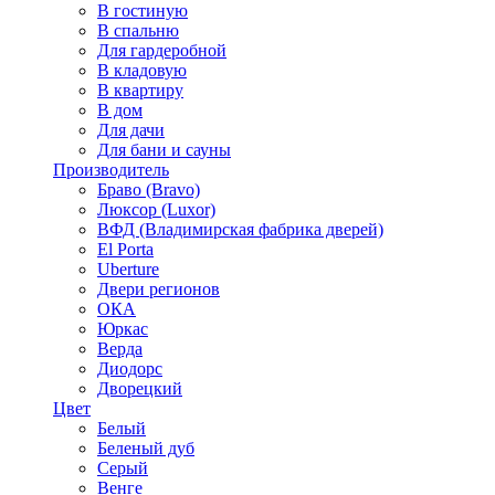
В гостиную
В спальню
Для гардеробной
В кладовую
В квартиру
В дом
Для дачи
Для бани и сауны
Производитель
Браво (Bravo)
Люксор (Luxor)
ВФД (Владимирская фабрика дверей)
El Porta
Uberture
Двери регионов
ОКА
Юркас
Верда
Диодорс
Дворецкий
Цвет
Белый
Беленый дуб
Серый
Венге