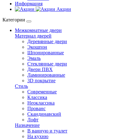
Информация
Акции
Категории
Межкомнатные двери
Материал дверей
Деревянные двери
Экошпон
Шпонированные
Эмаль
Стеклянные двери
Двери ПВХ
Ламинированные
3D покрытие
Стиль
Современные
Классика
Неоклассика
Прованс
Скандинавский
Лофт
Назначение
В ванную и туалет
На кухню