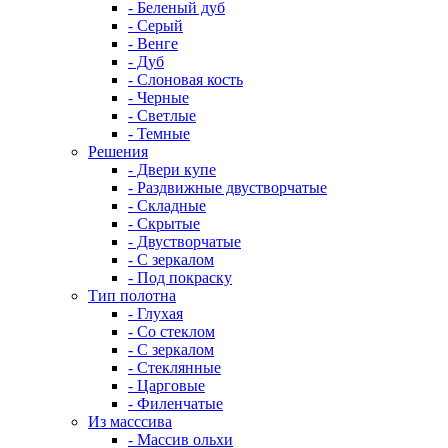
- Беленый дуб
- Серый
- Венге
- Дуб
- Слоновая кость
- Черные
- Светлые
- Темные
Решения
- Двери купе
- Раздвижные двустворчатые
- Складные
- Скрытые
- Двустворчатые
- С зеркалом
- Под покраску
Тип полотна
- Глухая
- Со стеклом
- С зеркалом
- Стеклянные
- Царговые
- Филенчатые
Из масссива
- Массив ольхи