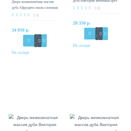
дуба Виктория античный орех
Дверь межкомнатная массив
без стекла
дуба Афродита эмаль слоновая
0
кость со стеклом
0
28 350 р.
34 050 р.