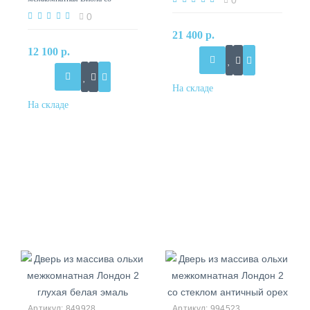
0
стеклом цвет медовый орех
0
21 400 р.
12 100 р.
849928
994523