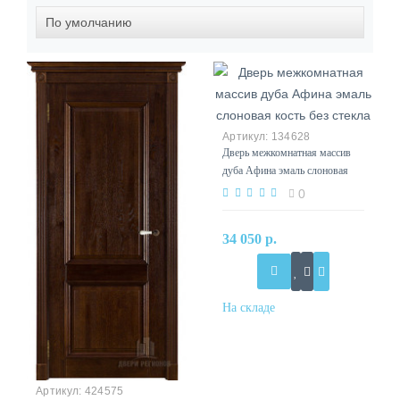
134628
Дверь межкомнатная массив
дуба Афина эмаль слоновая
кость без стекла
0
34 050 р.
424575