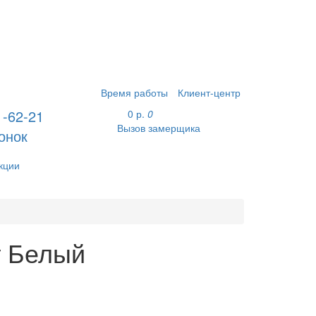
Время работы
Клиент-центр
1-62-21
0 р.
0
Вызов замерщика
онок
кции
т Белый