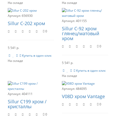
656930
401155
Sillur С-202 хром
Sillur С-92 хром
0
глянец/матовый
хром
0
5 541 р.
Купить в один клик
5 541 р.
Купить в один клик
484095
404111
V08D хром Vantage
Sillur С199 хром /
0
кристаллы
0