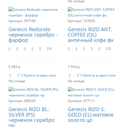
397160
727630
Genesis Redondo
Genesis RIZO ANT.
черненое серебро -
COFFEE (OL)
фарфор
античный кофе фк
0
0
5 583 р.
7 974 р.
Купить в один клик
Купить в один клик
280545
477111
Genesis RIZO BL.
Genesis RIZO S.
SILVER (PS)
GOLD (CL) матовое
черненое серебро
золото цл
пр