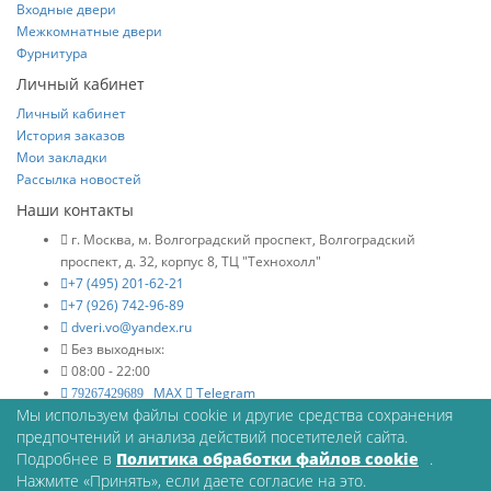
Входные двери
Межкомнатные двери
Фурнитура
Личный кабинет
Личный кабинет
История заказов
Мои закладки
Рассылка новостей
Наши контакты
г. Москва, м. Волгоградский проспект, Волгоградский
проспект, д. 32, корпус 8, ТЦ "Технохолл"
+7 (495) 201-62-21
+7 (926) 742-96-89
dveri.vo@yandex.ru
Без выходных:
08:00 - 22:00
MAX
Telegram
79267429689
Мы используем файлы cookie и другие средства сохранения
© Межкомнатные двери в интернет магазине Двериво
предпочтений и анализа действий посетителей сайта.
Принимаем к оплате:
Подробнее в
Политика обработки файлов cookie
.
Нажмите «Принять», если даете согласие на это.