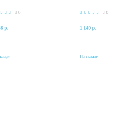
0
0
В корзину
В корзину
46 р.
1 140 р.
Купить в один клик
Купить в один клик