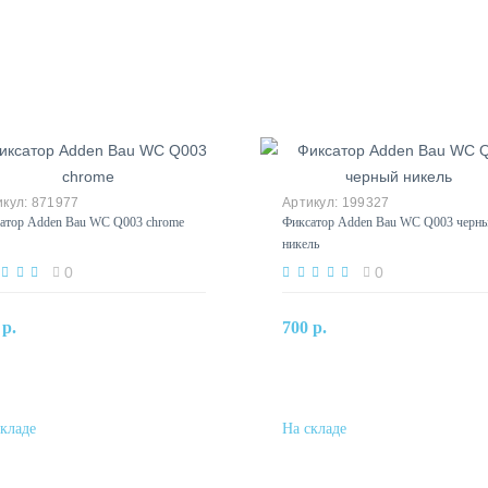
871977
199327
атор Adden Bau WC Q003 chrome
Фиксатор Adden Bau WC Q003 черн
никель
0
0
В корзину
В корзину
 р.
700 р.
Купить в один клик
Купить в один клик