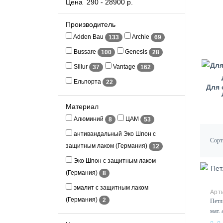
Цена
290
-
28900
р.
Производитель
Adden Bau
Archie
133
69
Bussare
Genesis
100
28
Sillur
Vantage
37
162
Ельпорта
22
Для 
Материал
Алюминий
ЦАМ
8
53
антивандальный Эко Шпон с
Сорт
защитным лаком (Германия)
12
Эко Шпон с защитным лаком
(Германия)
8
эмалит с защитным лаком
(Германия)
2
Петл
мат. 