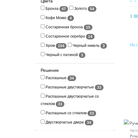
Цвета
Бронза
Золото
47
54
1 8
Кофе Мокко
4
Состаренная бронза
15
Состаренное серебро
14
Хром
Черный никель
104
3
Черный с патиной
3
Решение
Распашные
34
Распашные двустворчатые
33
Распашные двустворчатые со
стеклом
33
Распашные со стеклом
33
Двустворчатые двери
34
Ручк