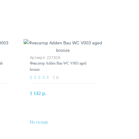
227819
ый
Фиксатор Adden Bau WC V003 aged
bronze
0
В корзину
1 142 р.
Купить в один клик