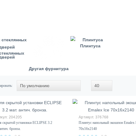
Плинтуса
стеклянных
дверей
Другая фурнитура
ировать:
204205
376768
я скрытой установки ECLIPSE 3.2
Плинтус напольный экошпон Emalex 
антич. бронза.
70х16х2140