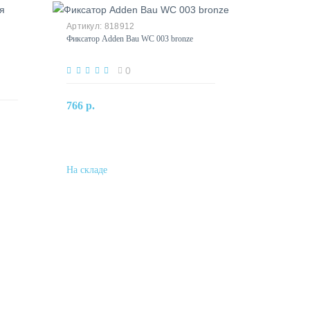
818912
Фиксатор Adden Bau WC 003 bronze
0
В корзину
766 р.
Купить в один клик