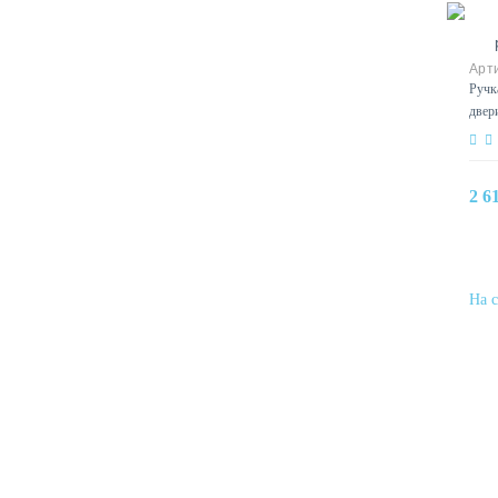
Ручк
двер
2 6