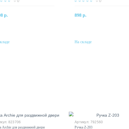
0
0
В корзину
В корзину
08 р.
898 р.
Купить в один клик
Купить в один клик
823706
792560
а Archie для раздвижной двери
Ручка Z-203