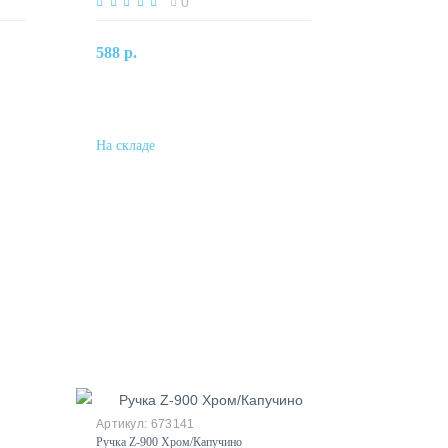
0
В корзину
588 р.
Купить в один клик
673141
Ручка Z-900 Хром/Капучино