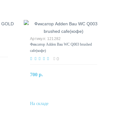
121282
Фиксатор Adden Bau WC Q003 brushed
cafe(кофе)
0
В корзину
700 р.
Купить в один клик