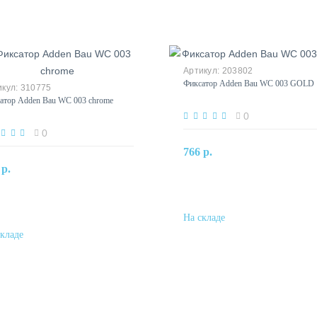
203802
Фиксатор Adden Bau WC 003 GOLD
310775
атор Adden Bau WC 003 chrome
0
0
В корзину
766 р.
В корзину
 р.
Купить в один клик
Купить в один клик