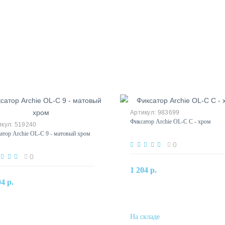
983699
Фиксатор Archie OL-C C - хром
519240
атор Archie OL-C 9 - матовый хром
0
0
В корзину
1 204 р.
В корзину
04 р.
Купить в один клик
Купить в один клик