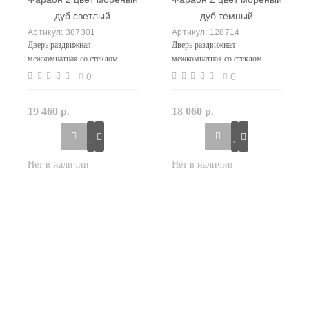
387301
128714
Дверь раздвижная
Дверь раздвижная
межкомнатная со стеклом
межкомнатная со стеклом
Фараон 2 цвет мореный дуб
Фараон 2 цвет мореный дуб
0
0
светлый
темный
19 460 р.
18 060 р.