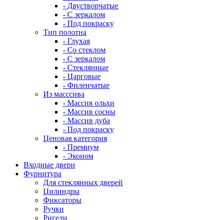
- Двустворчатые
- С зеркалом
- Под покраску
Тип полотна
- Глухая
- Со стеклом
- С зеркалом
- Стеклянные
- Царговые
- Филенчатые
Из масссива
- Массив ольхи
- Массив сосны
- Массив дуба
- Под покраску
Ценовая категория
- Премиум
- Эконом
Входные двери
Фурнитура
Для стеклянных дверей
Цилиндры
Фиксаторы
Ручки
Ригели