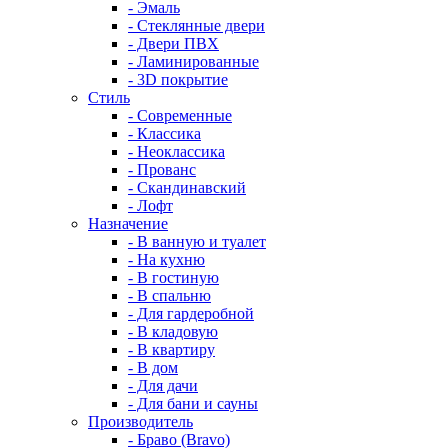
- Эмаль
- Стеклянные двери
- Двери ПВХ
- Ламинированные
- 3D покрытие
Стиль
- Современные
- Классика
- Неоклассика
- Прованс
- Скандинавский
- Лофт
Назначение
- В ванную и туалет
- На кухню
- В гостиную
- В спальню
- Для гардеробной
- В кладовую
- В квартиру
- В дом
- Для дачи
- Для бани и сауны
Производитель
- Браво (Bravo)