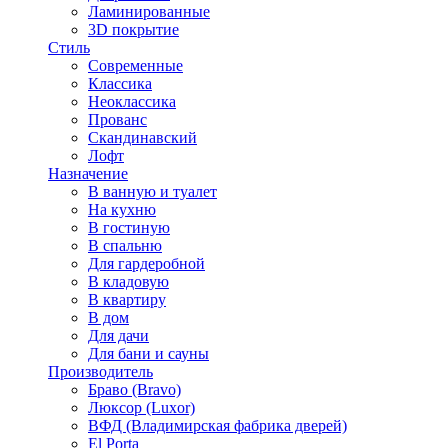
Ламинированные
3D покрытие
Стиль
Современные
Классика
Неоклассика
Прованс
Скандинавский
Лофт
Назначение
В ванную и туалет
На кухню
В гостиную
В спальню
Для гардеробной
В кладовую
В квартиру
В дом
Для дачи
Для бани и сауны
Производитель
Браво (Bravo)
Люксор (Luxor)
ВФД (Владимирская фабрика дверей)
El Porta