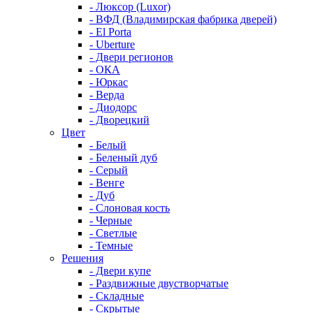
- Люксор (Luxor)
- ВФД (Владимирская фабрика дверей)
- El Porta
- Uberture
- Двери регионов
- ОКА
- Юркас
- Верда
- Диодорс
- Дворецкий
Цвет
- Белый
- Беленый дуб
- Серый
- Венге
- Дуб
- Слоновая кость
- Черные
- Светлые
- Темные
Решения
- Двери купе
- Раздвижные двустворчатые
- Складные
- Скрытые