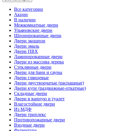
Все категории
Акции
В наличии
Межкомнатные двери
Ульяновские двери
Шпонированные двери
Двери экошпон
Двери эмаль
Двери ПВХ
Ламинированные двери
Двери из массива дерева
Стеклянные двери
Двери для бани и сауны
Двери глянцевые
Двери двустворчатые (распашные)
Двери купе (раздвижные-откатные)
Складные двери
Двери в ванную и туалет
Влагостойкие двери
Из МДФ
Двери триплекс
Противопожарные двери
Входные двери
Фурнитура