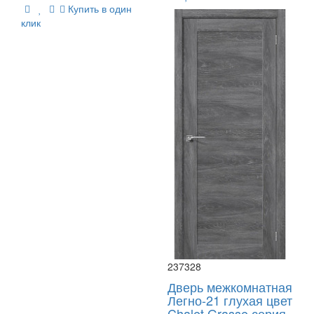
Купить в один
клик
237328
Дверь межкомнатная
Легно-21 глухая цвет
Chalet Grasse серия