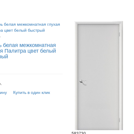
4
ь белая межкомнатная
ая Палитра цвет белый
рый
.
зину
Купить в один клик
583730