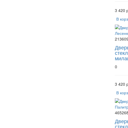
3 420 р
В кор
21360
Двер
стекл
мила
0
3 420 р
В кор
46526
Двер
стек