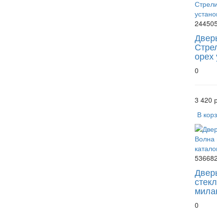
24450
Двер
Стре
орех 
0
3 420 р
В кор
53668
Двер
стек
милан
0