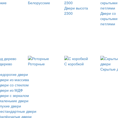
окие
Белорусские
Двери высота
2300
Двери со
скрытыми
петлями
дерево
Роторные
С коробкой
Скрытые 
недорогие двери
двери из массива
двери со стеклом
двери из МДФ
двери с зеркалом
маленькие двери
глухие двери
нестандартные двери
филёнчатые двери