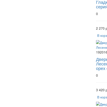
Глад
сери
0
2 270 р
В кор
19201
Двер
Лесе
орех
0
3 420 р
В кор