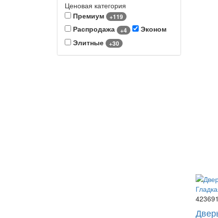
Ценовая категория
Премиум
+119
Распродажа
Эконом
+4
Элитные
+30
42369
Двер