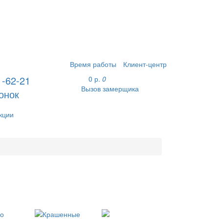
Время работы
Клиент-центр
1-62-21
0 р.
0
Вызов замерщика
онок
кции