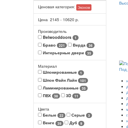
Выс
Ценовая категория:
Эконом
Цена
2145
-
10620
р.
Производитель
Belwooddoors
1
Браво
Верда
221
36
Интерьерные двери
35
Материал
Под 
Шпонированные
1
Шпон Файн Лайн
101
Ламинированные
35
ПВХ
3D
38
11
Цвета
Белые
Серые
22
3
Венге
Дуб
39
9