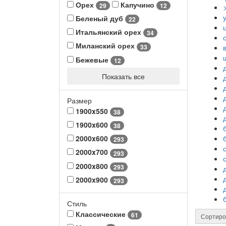
Орех
Капучино
29
12
Беленый дуб
22
Итальянский орех
34
Миланский орех
33
Бежевые
12
Показать все
Размер
1900x550
38
1900x600
38
2000x600
293
2000x700
293
2000x800
293
2000x900
293
Стиль
Классические
61
Сортиро