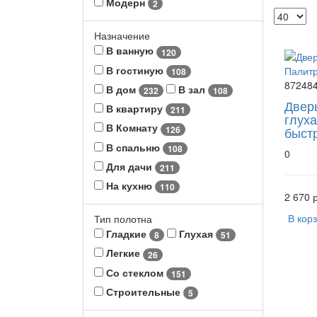
Модерн
2
Назначение
В ванную
120
В гостиную
108
87248
В дом
В зал
232
108
Двер
В квартиру
211
глух
В Комнату
126
быст
В спальню
108
0
Для дачи
211
На кухню
110
2 670 р
В кор
Тип полотна
Гладкие
Глухая
8
51
Легкие
26
Со стеклом
151
Строительные
5