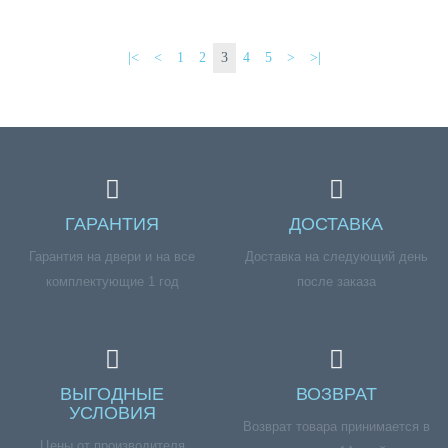
|<
<
1
2
3
4
5
>
>|
ГАРАНТИЯ
ДОСТАВКА
Гарантия на двери и на все
Доставка на следующий день
комплектующие 1 год
после заказа
ВЫГОДНЫЕ
ВОЗВРАТ
УСЛОВИЯ
Возврат товара принимается в
Цены от производителя