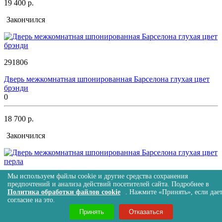
19 400 р.
Закончился
291806
Дверь межкомнатная шпонированная Барселона глухая цвет
брэнди
0
18 700 р.
Закончился
Мы используем файлы cookie и другие средства сохранения
594962
предпочтений и анализа действий посетителей сайта. Подробнее в
Политика обработки файлов cookie
. Нажмите «Принять», если дае
Дверь межкомнатная шпонированная Барселона глухая цвет
согласие на это.
перла
Принять
Отказаться
0