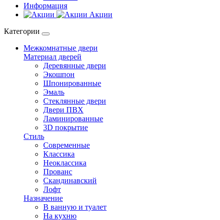
Информация
Акции
Категории
Межкомнатные двери
Материал дверей
Деревянные двери
Экошпон
Шпонированные
Эмаль
Стеклянные двери
Двери ПВХ
Ламинированные
3D покрытие
Стиль
Современные
Классика
Неоклассика
Прованс
Скандинавский
Лофт
Назначение
В ванную и туалет
На кухню