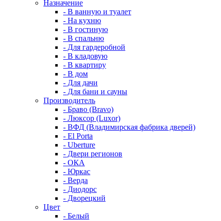
Назначение
- В ванную и туалет
- На кухню
- В гостиную
- В спальню
- Для гардеробной
- В кладовую
- В квартиру
- В дом
- Для дачи
- Для бани и сауны
Производитель
- Браво (Bravo)
- Люксор (Luxor)
- ВФД (Владимирская фабрика дверей)
- El Porta
- Uberture
- Двери регионов
- ОКА
- Юркас
- Верда
- Диодорс
- Дворецкий
Цвет
- Белый