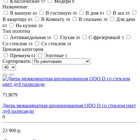
Классические
Модерн
57
8
Назначение
В ванную
В гостиную
В дом
В зал
44
39
83
39
В квартиру
В Комнату
В спальню
Для дачи
83
39
39
На кухню
83
39
Тип полотна
Антивандальная
Глухая
С фрезеровкой
16
30
3
Со стеклом
Со стеклом
19
29
Ценовая категория
Премиум
Элитные
61
5
Сортировать:
713879
Дверь межкомнатная шпонированная QDO D со стеклом цвет
дуб палисандр
0
23 900 р.