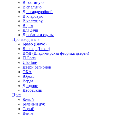
В гостиную
В спальню
Для гардеробной
В кладовую
В квартиру
В дом
Для дачи
Для бани и сауны
Производитель
Браво (Bravo)
Люксор (Luxor)
ВФД (Владимирская фабрика дверей)
El Porta
Uberture
Двери регионов
ОКА
Юркас
Верда
Диодорс
Дворецкий
Цвет
Белый
Беленый дуб
Серый
Венге