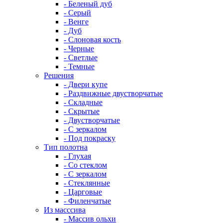
- Беленый дуб
- Серый
- Венге
- Дуб
- Слоновая кость
- Черные
- Светлые
- Темные
Решения
- Двери купе
- Раздвижные двустворчатые
- Складные
- Скрытые
- Двустворчатые
- С зеркалом
- Под покраску
Тип полотна
- Глухая
- Со стеклом
- С зеркалом
- Стеклянные
- Царговые
- Филенчатые
Из масссива
- Массив ольхи