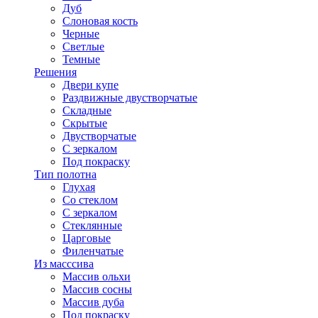
Дуб
Слоновая кость
Черные
Светлые
Темные
Решения
Двери купе
Раздвижные двустворчатые
Складные
Скрытые
Двустворчатые
С зеркалом
Под покраску
Тип полотна
Глухая
Со стеклом
С зеркалом
Стеклянные
Царговые
Филенчатые
Из масссива
Массив ольхи
Массив сосны
Массив дуба
Под покраску