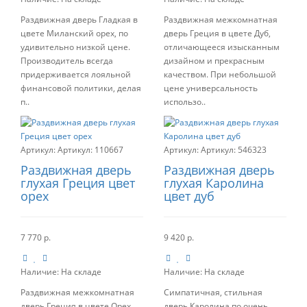
Раздвижная дверь Гладкая в
Раздвижная межкомнатная
цвете Миланский орех, по
дверь Греция в цвете Дуб,
удивительно низкой цене.
отличающееся изысканным
Производитель всегда
дизайном и прекрасным
придерживается лояльной
качеством. При небольшой
финансовой политики, делая
цене универсальность
п..
использо..
Артикул:
110667
Артикул:
546323
Раздвижная дверь
Раздвижная дверь
глухая Греция цвет
глухая Каролина
орех
цвет дуб
7 770 р.
9 420 р.
Наличие:
На складе
Наличие:
На складе
Раздвижная межкомнатная
Симпатичная, стильная
дверь Греция в цвете Орех,
дверь Каролина по очень