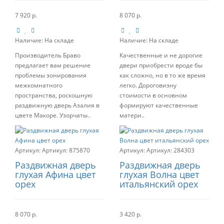
7 920 р.
8 070 р.
Наличие:
На складе
Наличие:
На складе
Производитель Браво
Качественные и не дорогие
предлагает вам решение
двери приобрести вроде бы
проблемы зонирования
как сложно, но в то же время
межкомнатного
легко. Дороговизну
пространства, роскошную
стоимости в основном
раздвижную дверь Азалия в
формируют качественные
цвете Макоре. Узорчаты..
матери..
Артикул:
875870
Артикул:
284303
Раздвижная дверь
Раздвижная дверь
глухая Афина цвет
глухая Волна цвет
орех
итальянский орех
8 070 р.
3 420 р.