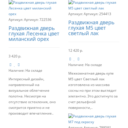
Артикул:
254413
Артикул:
722536
Раздвижная дверь
глухая М5 цвет
Раздвижная дверь
светлый лак
глухая Лесенка цвет
миланский орех
12 420 р.
3 420 р.
Наличие:
На складе
Наличие:
На складе
Межкомнатная дверь купе
Интересный дизайн,
М5 цвет Светлый лак
направленный на
изготовлена из массива
визуальное облегчение
сосны но при этом выглядит
полотна. Несмотря на
элегантно. Это достигнуто за
отсутствие остекления, оно
счет рельефной
смотрится приятно и не
поверхности,..
производит впечатление..
Артикул:
788591