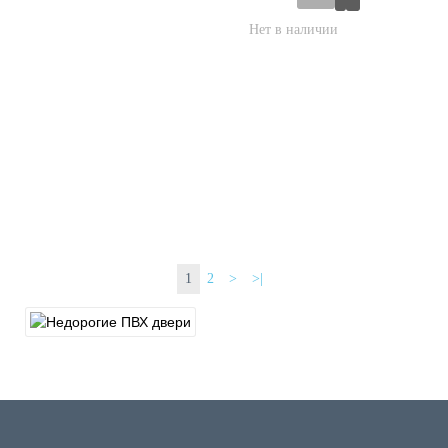
1
2
>
>|