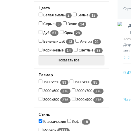
Цвета
Сорт
Белая эмаль
Белые
2
18
Серые
Венге
6
14
Дуб
Орех
67
28
Беленый дуб
Анегри
13
21
Двер
Коричневые
Светлые
цвет
14
38
Показать все
9 4
Размер
1900x550
1900x600
83
85
2000x600
2000x700
276
276
2000x800
2000x900
276
276
Стиль
Классические
Лофт
+8
Модерн
+138