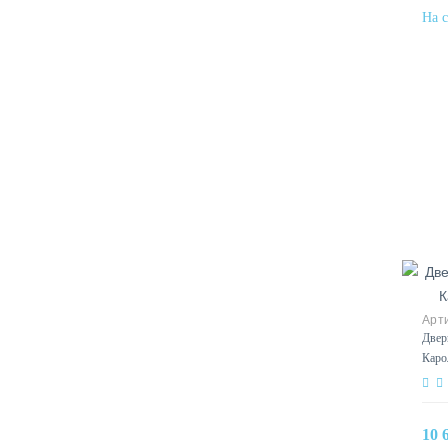
Двер
Каро
10 