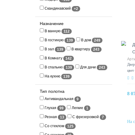
Скандинавский
+2
Назначение
В ванную
112
В гостиную
В дом
139
249
В зал
В квартиру
139
243
В Комнату
142
Двер
В спальню
Для дачи
139
243
цвет
На кухню
139
Тип полотна
8 0
Антивандальная
9
Глухая
Легкие
99
1
Резная
С фрезеровкой
13
7
Со стеклом
125