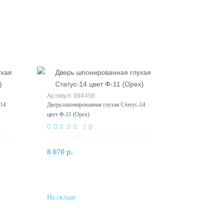
694458
-14
Дверь шпонированная глухая Статус-14
цвет Ф-11 (Орех)
0
В корзину
8 070 р.
Купить в один клик