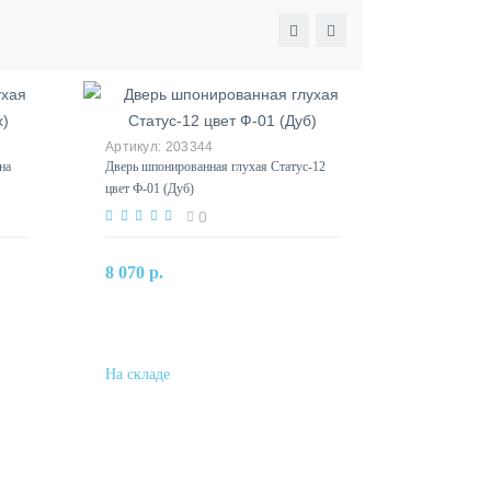
203344
на
Дверь шпонированная глухая Статус-12
цвет Ф-01 (Дуб)
0
В корзину
8 070 р.
Купить в один клик