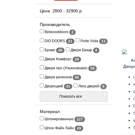
Цена
2800
-
32900
р.
Производитель
Belwooddoors
2
DIO DOORS
Porte Vista
21
13
Браво
Двери Бекар
46
8
Двери Комфорт
28
Двер
Двери про (Ульяновские)
50
Двери регионов
46
Дворецкий
Лига дверей
41
6
Показать все
Материал
Шпонированные
227
Шпон Файн Лайн
49