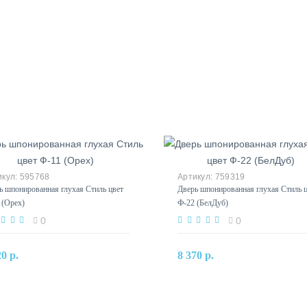
595768
759319
ь шпонированная глухая Стиль цвет
Дверь шпонированная глухая Стиль 
 (Орех)
Ф-22 (БелДуб)
0
0
В корзину
В корзину
20 р.
8 370 р.
Купить в один клик
Купить в один клик