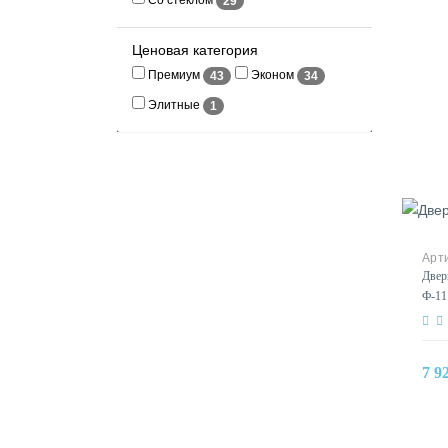
Со стеклом
29
Ценовая категория
Премиум
Эконом
43
34
Элитные
1
Двер
Ф-11
7 9