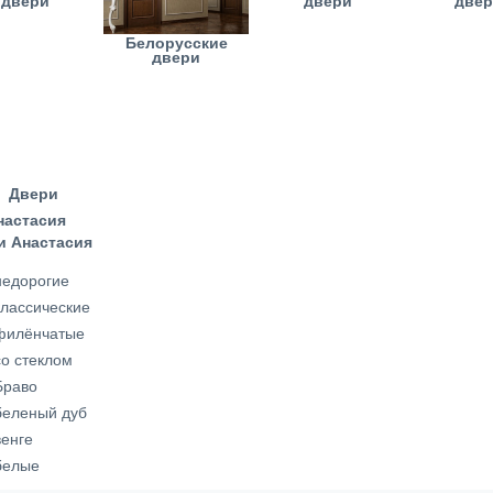
двери
двери
две
Белорусские
двери
и Анастасия
недорогие
классические
филёнчатые
со стеклом
Браво
беленый дуб
венге
белые