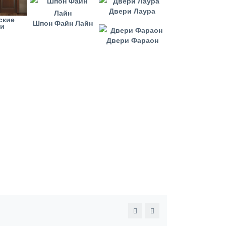
Двери Лаура
ские
Шпон Файн Лайн
ри
Двери Фараон