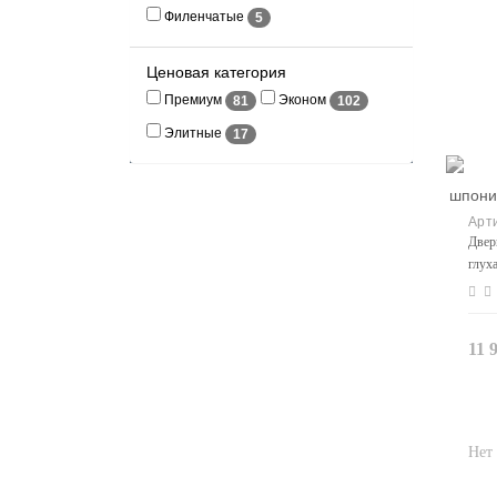
Филенчатые
5
Ценовая категория
Премиум
Эконом
81
102
Элитные
17
Двер
глух
11 