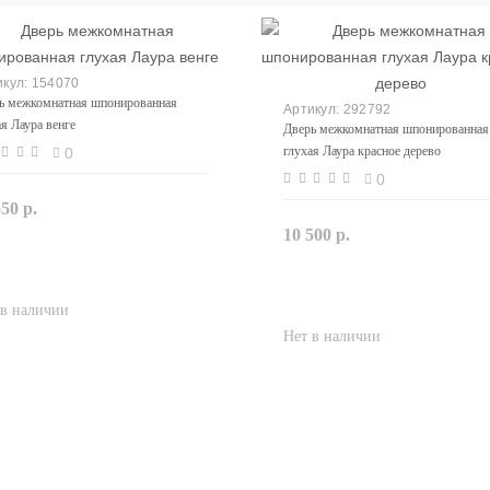
154070
ь межкомнатная шпонированная
292792
ая Лаура венге
Дверь межкомнатная шпонированная
глухая Лаура красное дерево
0
0
550 р.
Закончился
10 500 р.
Закончился