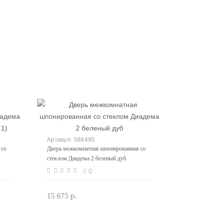
588495
 со
Дверь межкомнатная шпонированная со
стеклом Диадема 2 беленый дуб
0
15 675 р.
Закончился