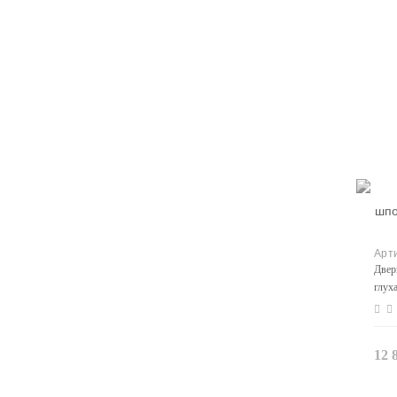
Двер
глух
12 