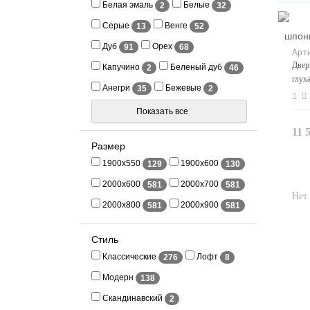
Белая эмаль
Белые
2
32
Серые
Венге
13
52
Дуб
Орех
91
68
Двер
Капучино
Беленый дуб
2
46
глух
Анегри
Бежевые
35
2
Показать все
11 
Размер
1900x550
1900x600
129
130
2000x600
2000x700
581
581
2000x800
2000x900
581
581
Стиль
Классические
Лофт
276
8
Модерн
138
Скандинавский
2