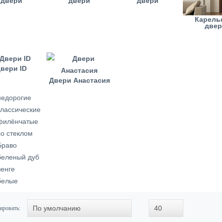
двери
двери
двери
Карель
две
вери ID
Двери Анастасия
недорогие
классические
филёнчатые
со стеклом
Браво
беленый дуб
венге
белые
ировать: