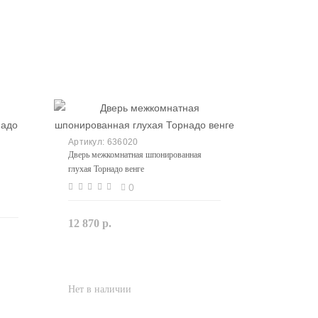
636020
Дверь межкомнатная шпонированная
глухая Торнадо венге
0
12 870 р.
Закончился