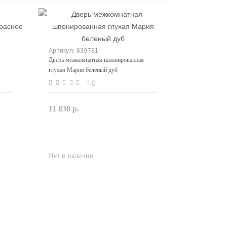
830781
Дверь межкомнатная шпонированная
глухая Мария беленый дуб
0
11 830 р.
Закончился