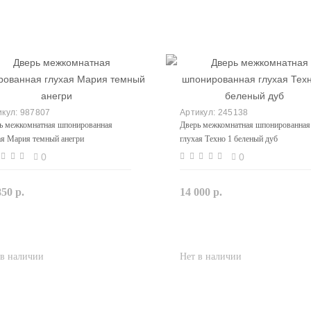
987807
245138
ь межкомнатная шпонированная
Дверь межкомнатная шпонированная
ая Мария темный анегри
глухая Техно 1 беленый дуб
0
0
850 р.
14 000 р.
Закончился
Закончился