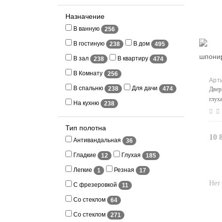
Назначение
В ванную
256
В гостиную
В дом
238
495
В зал
В квартиру
238
474
В Комнату
256
В спальню
Для дачи
238
474
Двер
глух
На кухню
238
Тип полотна
10 
Антивандальная
36
Гладкие
Глухая
12
185
Легкие
Резная
1
17
С фрезеровкой
11
Со стеклом
64
Со стеклом
271