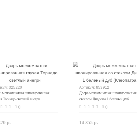
325220
853912
ь межкомнатная шпонированная
Дверь межкомнатная шпонированная
ая Торнадо светлый анегри
стеклом Диадема 1 беленый дуб
(Клеопатра 1)
0
0
870 р.
14 355 р.
Закончился
Закончился