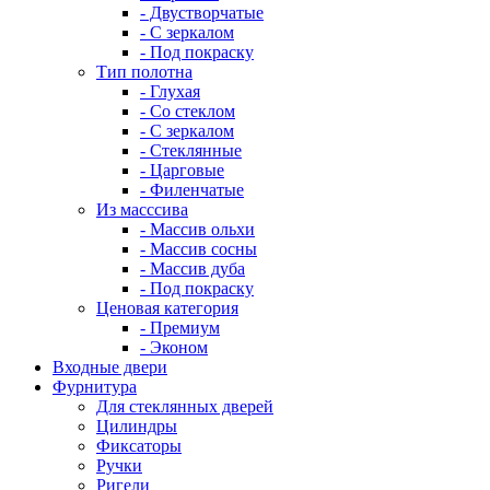
- Двустворчатые
- С зеркалом
- Под покраску
Тип полотна
- Глухая
- Со стеклом
- С зеркалом
- Стеклянные
- Царговые
- Филенчатые
Из масссива
- Массив ольхи
- Массив сосны
- Массив дуба
- Под покраску
Ценовая категория
- Премиум
- Эконом
Входные двери
Фурнитура
Для стеклянных дверей
Цилиндры
Фиксаторы
Ручки
Ригели