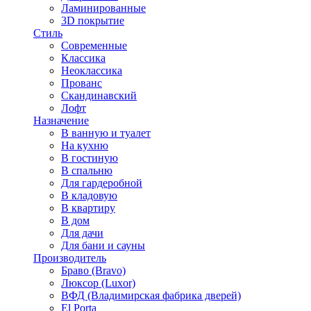
Ламинированные
3D покрытие
Стиль
Современные
Классика
Неоклассика
Прованс
Скандинавский
Лофт
Назначение
В ванную и туалет
На кухню
В гостиную
В спальню
Для гардеробной
В кладовую
В квартиру
В дом
Для дачи
Для бани и сауны
Производитель
Браво (Bravo)
Люксор (Luxor)
ВФД (Владимирская фабрика дверей)
El Porta