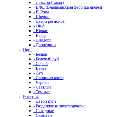
- Люксор (Luxor)
- ВФД (Владимирская фабрика дверей)
- El Porta
- Uberture
- Двери регионов
- ОКА
- Юркас
- Верда
- Диодорс
- Дворецкий
Цвет
- Белый
- Беленый дуб
- Серый
- Венге
- Дуб
- Слоновая кость
- Черные
- Светлые
- Темные
Решения
- Двери купе
- Раздвижные двустворчатые
- Складные
- Скрытые