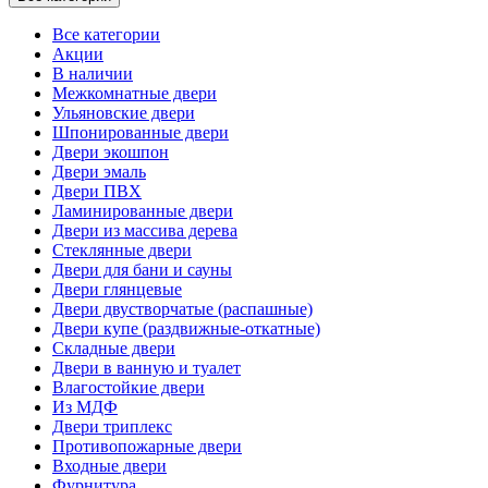
Все категории
Акции
В наличии
Межкомнатные двери
Ульяновские двери
Шпонированные двери
Двери экошпон
Двери эмаль
Двери ПВХ
Ламинированные двери
Двери из массива дерева
Стеклянные двери
Двери для бани и сауны
Двери глянцевые
Двери двустворчатые (распашные)
Двери купе (раздвижные-откатные)
Складные двери
Двери в ванную и туалет
Влагостойкие двери
Из МДФ
Двери триплекс
Противопожарные двери
Входные двери
Фурнитура