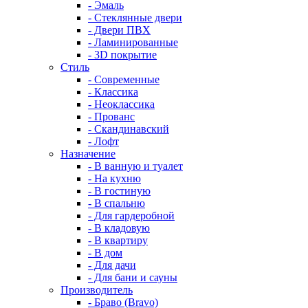
- Эмаль
- Стеклянные двери
- Двери ПВХ
- Ламинированные
- 3D покрытие
Стиль
- Современные
- Классика
- Неоклассика
- Прованс
- Скандинавский
- Лофт
Назначение
- В ванную и туалет
- На кухню
- В гостиную
- В спальню
- Для гардеробной
- В кладовую
- В квартиру
- В дом
- Для дачи
- Для бани и сауны
Производитель
- Браво (Bravo)